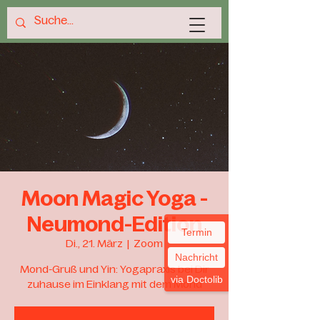
Moon Magic Yoga -
Neumond-Edition
Termin
Di., 21. März
  |  
Zoom
Nachricht
Mond-Gruß und Yin: Yogapraxis bei Dir
via Doctolib
zuhause im Einklang mit dem Mond