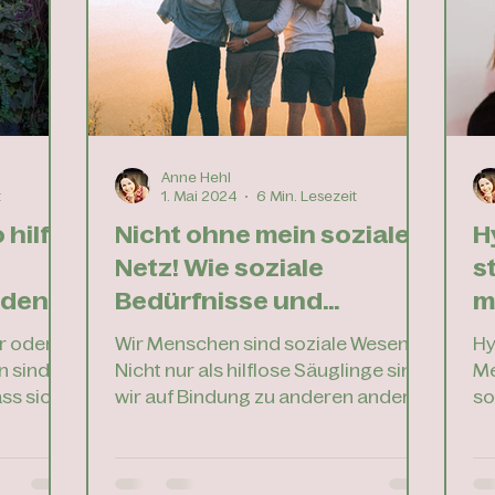
s
dieser Zeit, in der die Welt manchmal
an
Re
ziemlich laut und bedrohlich wirkt,
ko
ist e
Anne Hehl
t
1. Mai 2024
6 Min. Lesezeit
 hilft
Nicht ohne mein soziales
H
Netz! Wie soziale
s
nden.
Bedürfnisse und
m
emotionale und mentale
r oder
Wir Menschen sind soziale Wesen.
Hy
Gesundheit
n sind
Nicht nur als hilflose Säuglinge sind
Me
ss sich
zusammenhängen
wir auf Bindung zu anderen anderen
so
die...
angewiesen. Wir haben unser...
ei
de