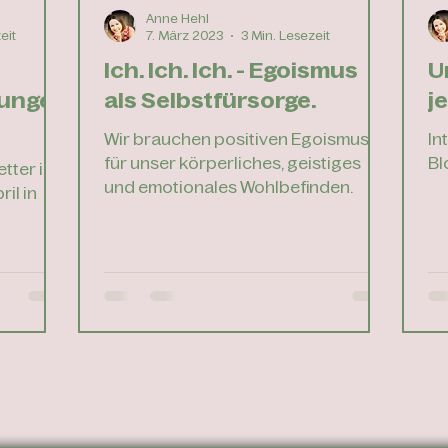
Anne Hehl
eit
7. März 2023
3 Min. Lesezeit
Ich. Ich. Ich. - Egoismus
U
ungen
als Selbstfürsorge.
j
Wir brauchen positiven Egoismus
In
für unser körperliches, geistiges
Bl
tter im
und emotionales Wohlbefinden.
ril in