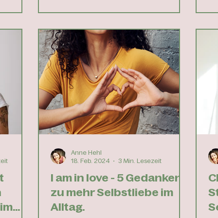
Anne Hehl
eit
18. Feb. 2024
3 Min. Lesezeit
t
I am in love - 5 Gedanken
C
n
zu mehr Selbstliebe im
S
 im
Alltag.
S