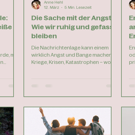
Anne Hehl
12. März
5 Min. Lesezeit
le:
Die Sache mit der Angst –
E
eiße
Wie wir ruhig und gefasst
a
bleiben
E
s
Die Nachrichtenlage kann einem
En
rde, mir
wirklich Angst und Bange machen.
od
in
Kriege, Krisen, Katastrophen – wohin
pr
man auch schaut. Und dann
Ka
kommen da noch die ganz
di
Warum
persönlichen Ängste dazu: die
Wa
öpft Tipp
Angst vor der Zukunft, vor
– 
 2: Deinen
Kontrollverlust, vor dem Scheitern.
zu
p 3:
Kennst Du das? Dieses diffuse
Ge
en Tipp
Gefühl von Unruhe, das sich im
dr
r Tipp 5:
Bauch breitmacht? Oder die
Pa
eit Tipp
konkreten Sorgen, die nachts um
he
e Fazit:
drei auf einmal ganz laut werden? In
Be