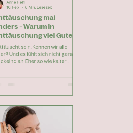
Anne Hehl
10. Feb.
6 Min. Lesezeit
nttäuschung mal
nders - Warum in
nttäuschung viel Gutes
teckt
ttäuscht sein. Kennen wir alle,
er? Und es fühlt sich nicht gerade
ickelnd an. Eher so wie kalter
ffee am Montagmorgen oder wie
ese eine Socke, die nach dem
schen einfach verschwunden ist
irgendwie ätzend und frustrierend
gleich. Enttäuschung hat viele
sichter: die Freundin, die zum
itten Mal in Folge absagt. Der
rtner, der vergessen hat, dass
ute euer Jahrestag ist. Die
förderung, die an jemand