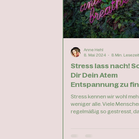
Hitze als Einladung, nicht al
Störung Mein langsamstes 
Anne Hehl
8. Mai 2024
8 Min. Lesezei
Stress lass nach! So
Dir Dein Atem
Entspannung zu fi
Stress kennen wir wohl meh
weniger alle. Viele Mensche
regelmäßig so gestresst, da
der Stresspegel negativ auf 