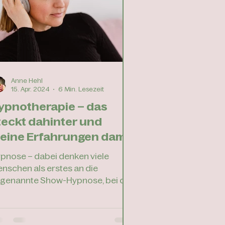
deren ging. Der Urlaub, der
mplett anders lief als
Anne Hehl
15. Apr. 2024
6 Min. Lesezeit
ypnotherapie – das
teckt dahinter und
eine Erfahrungen damit
pnose – dabei denken viele
nschen als erstes an die
genannte Show-Hypnose, bei der
n*e Hypnotiseur*in Freiwillige aus
m...