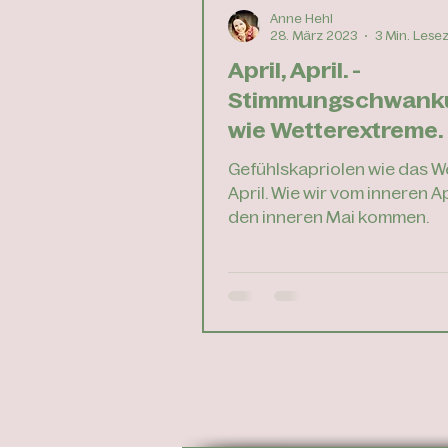
Anne Hehl
28. März 2023
3 Min. Lesez
April, April. -
Stimmungschwank
wie Wetterextreme.
Gefühlskapriolen wie das We
April. Wie wir vom inneren Ap
den inneren Mai kommen.