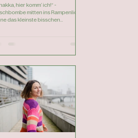
iesen 5 Impulsen.
hakka, hier komm’ ich!“ -
schbombe mitten ins Rampenlicht
ne das kleinste bisschen
ffensausen. Ist das
lbstbewusstsein? Das...