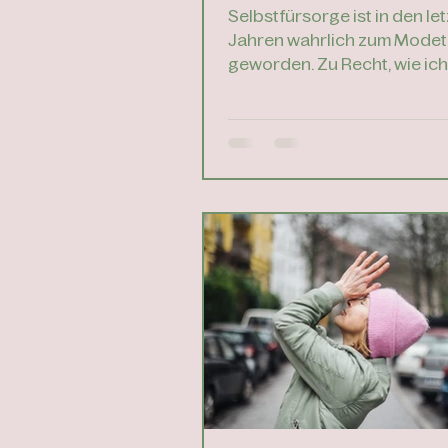
Alltag gut für Dich
Selbstfürsorge ist in den le
Jahren wahrlich zum Mode
geworden. Zu Recht, wie ich 
(Dazu später mehr.) T-Shirt
großer...