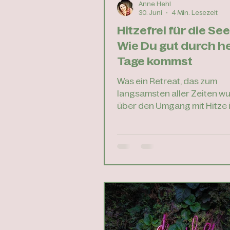
Anne Hehl
30. Juni
4 Min. Lesezeit
Hitzefrei für die See
Wie Du gut durch h
Tage kommst
Was ein Retreat, das zum
langsamsten aller Zeiten wu
über den Umgang mit Hitze 
Erinnerung gerufen hat.
Inhaltsverzeichnis Mein
langsamstes Retreat ever 
Hitze uns wirklich so ersch
1: Trinken, aber richtig Tipp
Tag der Hitze anpassen Tip
Kühlung von innen und auß
4: Leichtigkeit auf dem Telle
Die Erlaubnis zur Langsamk
6: Atem als innere Klimaanlag