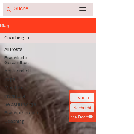
Blog
Coaching
All Posts
Psychische
Gesundheit
Achtsamkeit
Yoga
Meditation
Inspiration
Termin
Selbstfürsorge
Nachricht
Psychotherapie
via Doctolib
Coaching