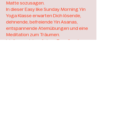
Matte sozusagen. 
In dieser Easy like Sunday Morning Yin 
Yoga Klasse erwarten Dich lösende, 
dehnende, befreiende Yin Asanas, 
entspannende Atemübungen und eine 
Meditation zum Träumen. 
Ich freue mich auf einen Easy Sunday 
Morning mit Dir!
Es wird eine Aufzeichnung geben, die 
Dir für 14 Tage zur Verfügung steht, 
sodass Du die Klasse wiederholen oder 
nachholen kannst (falls Du nicht live 
dabei sein kannst).
Investition: 16 EUR (inkl. Aufzeichnung).
Konditionen
FAQ
Publikationen