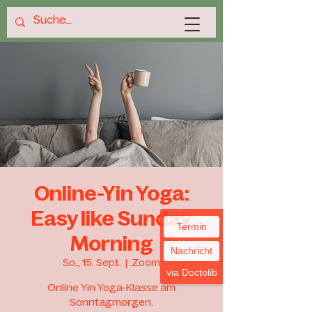
Online-Yin Yoga:
Easy like Sunday
Termin
Morning
Nachricht
So., 15. Sept.
  |  
Zoom
via Doctolib
Online Yin Yoga-Klasse am
Sonntagmorgen.