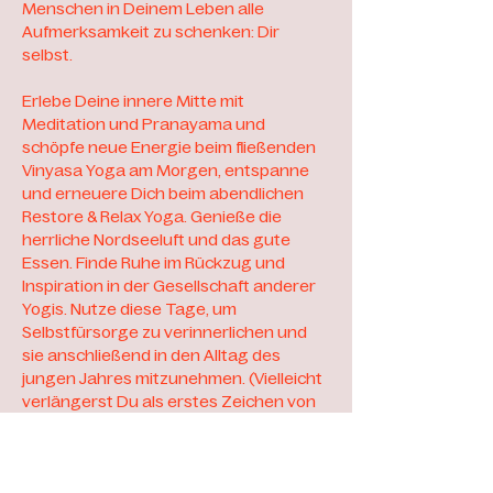
Menschen in Deinem Leben alle 
Aufmerksamkeit zu schenken: Dir 
selbst.
Erlebe Deine innere Mitte mit 
Meditation und Pranayama und 
schöpfe neue Energie beim fließenden 
Vinyasa Yoga am Morgen, entspanne 
und erneuere Dich beim abendlichen 
Restore & Relax Yoga. Genieße die 
herrliche Nordseeluft und das gute 
Essen. Finde Ruhe im Rückzug und 
Inspiration in der Gesellschaft anderer 
Yogis. Nutze diese Tage, um 
Selbstfürsorge zu verinnerlichen und 
sie anschließend in den Alltag des 
jungen Jahres mitzunehmen. (Vielleicht 
verlängerst Du als erstes Zeichen von 
Selfcare Deinen Aufenthalt an der 
Nordsee auch gleich noch über das 
anschließende Wochenende?!)