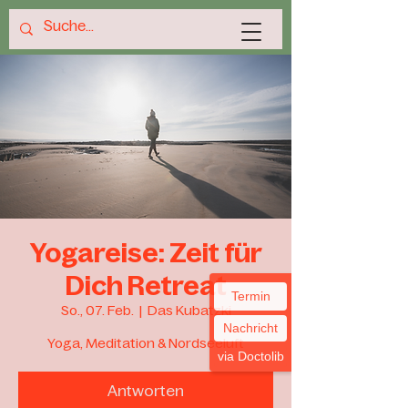
Yogareise: Zeit für
Dich Retreat
Termin
So., 07. Feb.
  |  
Das Kubatzki
Nachricht
Yoga, Meditation & Nordseeluft
via Doctolib
Antworten