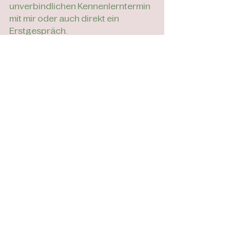
unverbindlichen Kennenlerntermin 
mit mir oder auch direkt ein 
Erstgespräch.
Termin vereinbaren
Konkrete Umsetzungstipps zur 
Selbstfürsorge erfährst Du in 
diesem Blogartikel:
Selbstfürsorge – Mit diesen 
praxisnahen Übungen sorgst Du im 
Alltag gut für Dich. 
Außerdem zum Weiterhören:
Podcastfolge "Selbstfürsorge - 
Buzzwordalarm oder zu Recht 