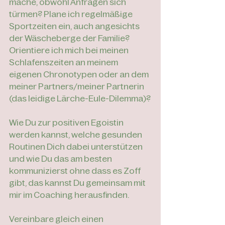
mache, obwohl Anfragen sich 
türmen? Plane ich regelmäßige 
Sportzeiten ein, auch angesichts 
der Wäscheberge der Familie? 
Orientiere ich mich bei meinen 
Schlafenszeiten an meinem 
eigenen Chronotypen oder an dem 
meiner Partners/meiner Partnerin 
(das leidige Lärche-Eule-Dilemma)?
Wie Du zur positiven Egoistin 
werden kannst, welche gesunden 
Routinen Dich dabei unterstützen 
und wie Du das am besten 
kommunizierst ohne dass es Zoff 
gibt, das kannst Du gemeinsam mit 
mir im Coaching herausfinden. 
Vereinbare gleich einen 