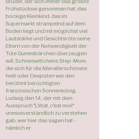
Bruder, der sich immer das größte 
Frühstücksei genommen hat, das 
bockige Kleinkind, das im 
Supermarkt strampelnd auf dem 
Boden liegt und mit möglichst viel 
Lautstärke und Gesichtsröte seine 
Eltern von der Notwendigkeit der 
Tüte Gummibärchen überzeugen 
will, Schneewittchens Step-Mom, 
die sich für die Allerallerschönste 
hielt oder Despoten wie den 
berühmt berüchtigten 
französischen Sonnenkönig, 
Ludwig den 14., der mit dem 
Ausspruch "L'état, c'est moi!" 
unmissverständlich zu verstehen 
gab, wer hier das sagen hat - 
nämlich er. 