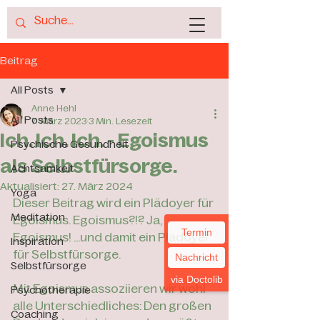
Beitrag
All Posts
Anne Hehl
All Posts
7. März 2023
3 Min. Lesezeit
Ich. Ich. Ich. - Egoismus
Psychische Gesundheit
als Selbstfürsorge.
Achtsamkeit
Aktualisiert:
27. März 2024
Yoga
Dieser Beitrag wird ein Plädoyer für 
Meditation
Egoismus. Egoismus?!? Ja, 
Termin
Egoismus! ...und damit ein Plädoyer 
Inspiration
für Selbstfürsorge. 
Nachricht
Selbstfürsorge
via Doctolib
Mit Egoismus assoziieren wir wohl 
Psychotherapie
alle Unterschiedliches: Den großen 
Coaching